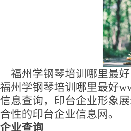
福州学钢琴培训哪里最好 (www
福州学钢琴培训哪里最好www
信息查询，印台企业形象展
合性的印台企业信息网。
企业查询