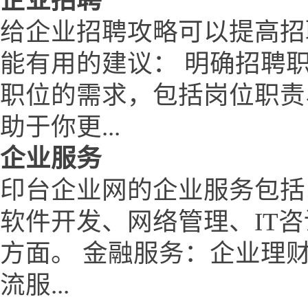
企业招聘
给企业招聘攻略可以提高招
能有用的建议： 明确招聘
职位的需求，包括岗位职责
助于你更...
企业服务
印台企业网的企业服务包括
软件开发、网络管理、IT
方面。 金融服务：企业理
流服...